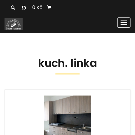
0 Kč
Men
kuch. linka