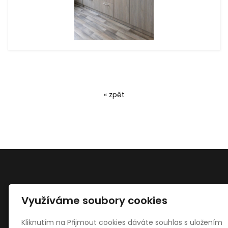
« zpět
Využíváme soubory cookies
Kontakty
Štefan Malinčík - stolařství
Kliknutím na Přijmout cookies dáváte souhlas s uložením