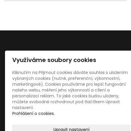
Využíváme soubory cookies
Kontakty
Štefan Malinčík - stolařství
Kliknutím na Přijmout cookies dáváte souhlas s uložením
Výkleky 112
vybraných cookies (nutné, preferenční, výkonnostní,
75125 Veselíčko
marketingové). Cookies používáme pro lepší fungování
našeho webu, měření jeho výkonnosti a cílení a
18469621
personalizaci reklam. To jaké cookies budou uloženy,
malincik@malincik.eu
můžete svobodně rozhodnout pod tlačítkem Upravit
+420 608 443 352
nastavení.
Prohlášení o cookies.
Upravit nastavení