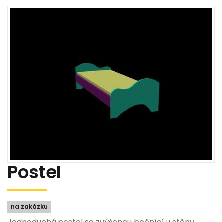
Postel
na zakázku
Jednoduchá postel se zvýšenou bočnící u stěny,