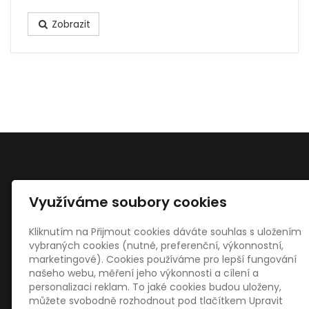
Zobrazit
Využíváme soubory cookies
Kontakty
Štefan Malinčík - stolařství
Kliknutím na Přijmout cookies dáváte souhlas s uložením
Výkleky 112
vybraných cookies (nutné, preferenční, výkonnostní,
75125 Veselíčko
marketingové). Cookies používáme pro lepší fungování
našeho webu, měření jeho výkonnosti a cílení a
18469621
personalizaci reklam. To jaké cookies budou uloženy,
malincik@malincik.eu
můžete svobodně rozhodnout pod tlačítkem Upravit