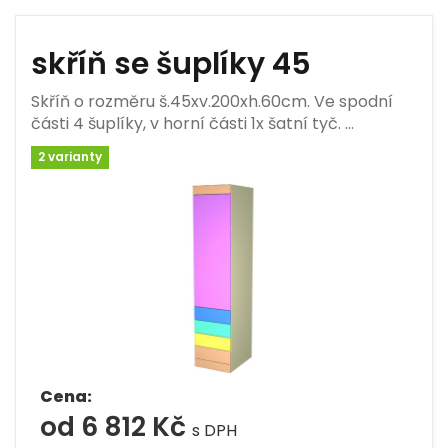
skříň se šuplíky 45
Skříň o rozměru š.45xv.200xh.60cm. Ve spodní
části 4 šuplíky, v horní části 1x šatní tyč. …
2 varianty
Cena:
od 6 812 Kč
s DPH