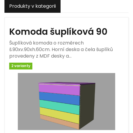
Produkty v kategorii
Komoda šuplíková 90
Šuplíková komoda o rozměrech
š.90xv.90xh.60cm. Horní deska a čela šuplíků
provedeny z MDF desky a…
2 varianty