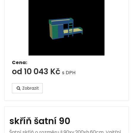
Cena:
od 10 043 Kč
s DPH
Zobrazit
skříň šatní 90
Šatní skříň o rozměru š.90xv.200xh.60cm. Vnitřní