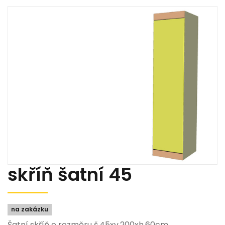
skříň šatní 45
na zakázku
Šatní skříň o rozměru š.45xv.200xh.60cm.