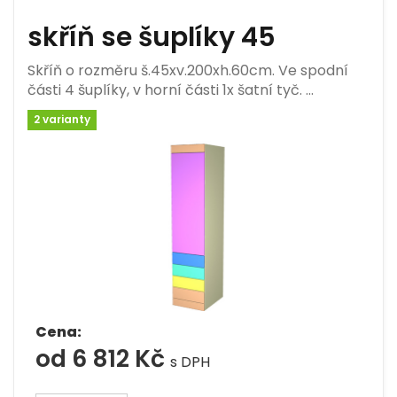
skříň se šuplíky 45
Skříň o rozměru š.45xv.200xh.60cm. Ve spodní
části 4 šuplíky, v horní části 1x šatní tyč. …
2 varianty
Cena:
od 6 812 Kč
s DPH