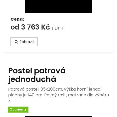
Cena:
od 3 763 Kč
s DPH
Zobrazit
Postel patrová
jednoduchá
Patrová postel, 85x200cm, výška horní lehací
plochy je 140 cm. Pevný rošt, matrace dle výběru
z…
2 varianty