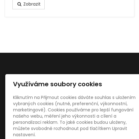
Zobrazit
Využíváme soubory cookies
Kontakty
Štefan Malinčík - stolařství
Kliknutím na Přijmout cookies dáváte souhlas s uložením
Výkleky 112
vybraných cookies (nutné, preferenční, výkonnostní,
75125 Veselíčko
marketingové). Cookies používáme pro lepší fungování
našeho webu, měření jeho výkonnosti a cílení a
18469621
personalizaci reklam. To jaké cookies budou uloženy,
malincik@malincik.eu
můžete svobodně rozhodnout pod tlačítkem Upravit
+420 608 443 352
nastavení.