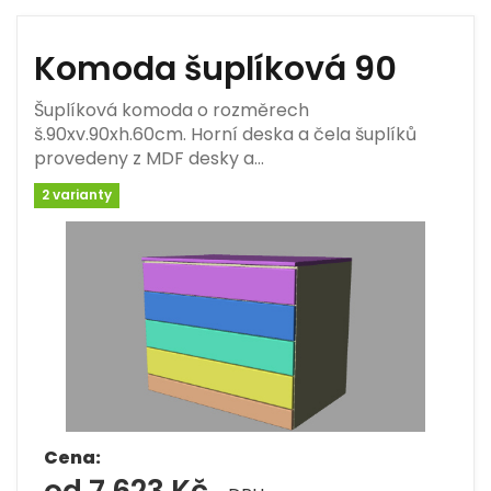
Komoda šuplíková 90
Šuplíková komoda o rozměrech
š.90xv.90xh.60cm. Horní deska a čela šuplíků
provedeny z MDF desky a…
2 varianty
Cena:
od 7 623 Kč